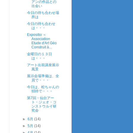
アンの作品との
出会い
今日の待ち合わせ場
所は
今日の待ち合わせ
は・・・
Expositio ＜
Association
Etude d'Art Géo
Construit à...
金曜日の１３日
は・・・
アート出前講座展示
風景
展示会場準備は、全
員で・・・
今日は、松ちゃんの
招待で・・・
第7回・仙台アー
ト・ジェオ・コ
ンストウルイ研
究会
►
6月
(14)
►
5月
(14)
►
4月
(14)