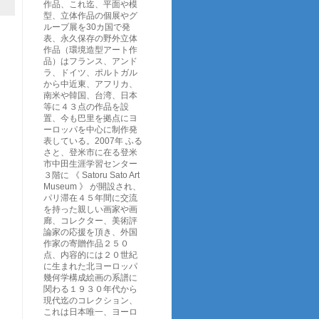
作品、これ迄、平面や模
型、立体作品の個展やグ
ループ展を30カ国で発
表、永久保存の野外立体
作品（環境造型アート作
品）はフランス、アンド
ラ、ドイツ、ポルトガル
から中近東、アフリカ、
南米や韓国、台湾、日本
等に４３点の作品を設
置、今も巴里を拠点にヨ
ーロッパを中心に制作発
表している。2007年 ふる
さと、登米市に在る登米
市中田生涯学習センター
３階に 《 Satoru Sato Art
Museum 》 が開設され、
パリ滞在４５年間に交流
を持った親しい画家や画
廊、コレクター、美術評
論家の応援を頂き、外国
作家の寄贈作品２５０
点、内容的には２０世紀
に生まれた北ヨーロッパ
幾何学構成絵画の系譜に
関わる１９３０年代から
現代迄のコレクション、
これは日本唯一、ヨーロ