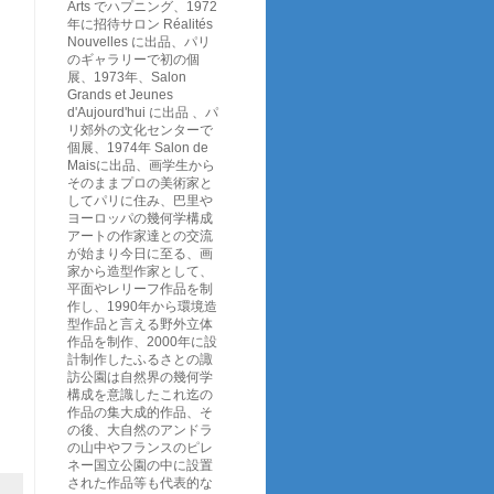
Arts でハプニング、1972
年に招待サロン Réalités
Nouvelles に出品、パリ
のギャラリーで初の個
展、1973年、Salon
Grands et Jeunes
d'Aujourd'hui に出品 、パ
リ郊外の文化センターで
個展、1974年 Salon de
Maisに出品、画学生から
そのままプロの美術家と
してパリに住み、巴里や
ヨーロッパの幾何学構成
アートの作家達との交流
が始まり今日に至る、画
家から造型作家として、
平面やレリーフ作品を制
作し、1990年から環境造
型作品と言える野外立体
作品を制作、2000年に設
計制作したふるさとの諏
訪公園は自然界の幾何学
構成を意識したこれ迄の
作品の集大成的作品、そ
の後、大自然のアンドラ
の山中やフランスのピレ
ネー国立公園の中に設置
された作品等も代表的な