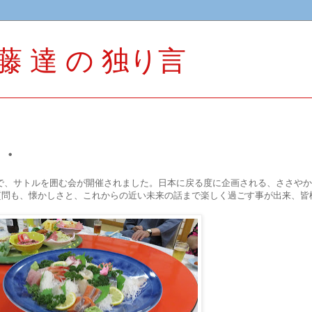
u 佐藤 達 の 独り言
・・
um 友の会主催で、サトルを囲む会が開催されました。日本に戻る度に企画される、ささや
質問も、懐かしさと、これからの近い未来の話まで楽しく過ごす事が出来、皆