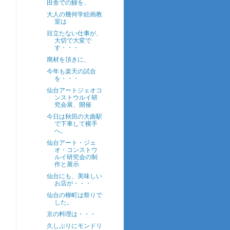
田舎での鰻を、
大人の幾何学絵画教
室は
目立たない仕事が、
大切で大変で
す・・・
廃材を頂きに、
今年も楽天の試合
を・・・
仙台アートジェオコ
ンストウルイ研
究会展、開催
今日は秋田の大曲駅
で下車して横手
へ。
仙台アート・ジェ
オ・コンストウ
ルイ研究会の制
作と展示
仙台にも、美味しい
お店が・・・
仙台の柳町は祭りで
した。
京の料理は・・・
久しぶりにモンドリ