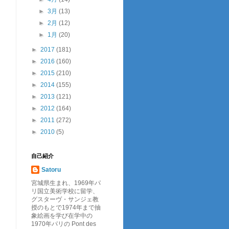
►
3月
(13)
►
2月
(12)
►
1月
(20)
►
2017
(181)
►
2016
(160)
►
2015
(210)
►
2014
(155)
►
2013
(121)
►
2012
(164)
►
2011
(272)
►
2010
(5)
自己紹介
Satoru
宮城県生まれ、1969年パ
リ国立美術学校に留学、
グスターヴ・サンジェ教
授のもとで1974年まで抽
象絵画を学び在学中の
1970年パリの Pont des