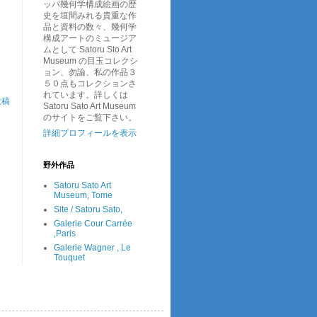
ッパ幾何学構成絵画の歴
史を垣間みれる貴重な作
品と資料の数々、幾何学
構成アートのミュージア
ムとして Satoru Sto Art
Museum の目玉コレクシ
ョン、勿論、私の作品３
５０点もコレクションさ
れています。詳しくは
投稿
Satoru Sato Art Museum
のサイトをご覧下さい。
詳細プロフィールを表示
野外作品
Satoru Sato Art
Museum, Tome
Site / Satoru Sato,
Galerie Cour Carrée
,Paris
Galerie Wagner , Le
Touquet